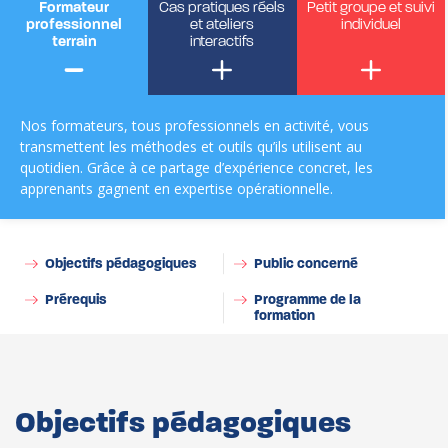
Formateur
Cas pratiques réels
Petit groupe et suivi
professionnel
et ateliers
individuel
terrain
interactifs
Nos formateurs, tous professionnels en activité, vous
transmettent les méthodes et outils qu’ils utilisent au
quotidien. Grâce à ce partage d’expérience concret, les
Intégrer l’IA dans vos processus de test – Niveau
apprenants gagnent en expertise opérationnelle.
intermédiaire
Objectifs pédagogiques
Public concerné
Prérequis
Programme de la
formation
Objectifs pédagogiques