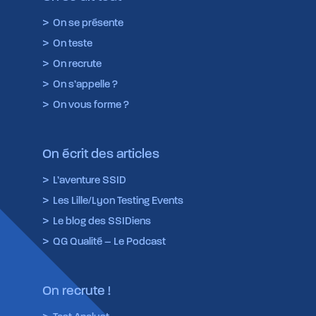
On se présente
On teste
On recrute
On s’appelle ?
On vous forme ?
On écrit des articles
L’aventure SSID
Les Lille/Lyon Testing Events
Le blog des SSIDiens
QG Qualité – Le Podcast
On recrute !